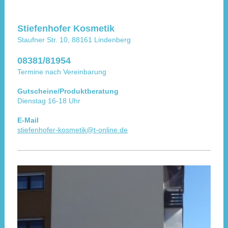
Stiefenhofer Kosmetik
Staufner Str. 10, 88161 Lindenberg
08381/81954
Termine nach Vereinbarung
Gutscheine/Produktberatung
Dienstag 16-18 Uhr
E-Mail
stiefenhofer-kosmetik@t-online.de