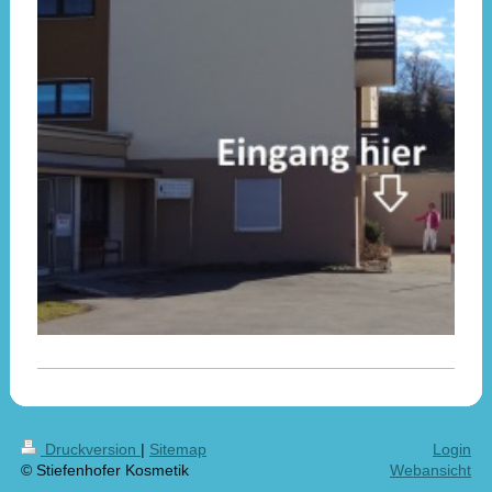
Druckversion
|
Sitemap
Login
© Stiefenhofer Kosmetik
Webansicht