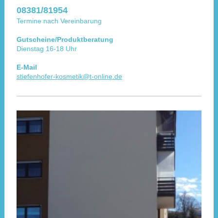
08381/81954
Termine nach Vereinbarung
Gutscheine/Produktberatung
Dienstag 16-18 Uhr
E-Mail
stiefenhofer-kosmetik@t-online.de